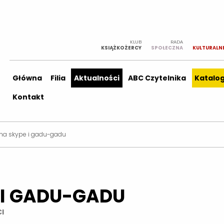
KLUB
RADA
KSIĄŻKOŻERCY
SPOŁECZNA
KULTURALN
Główna
Filia
Aktualności
ABC Czytelnika
Katalo
Kontakt
ą na skype i gadu-gadu
E I GADU-GADU
I