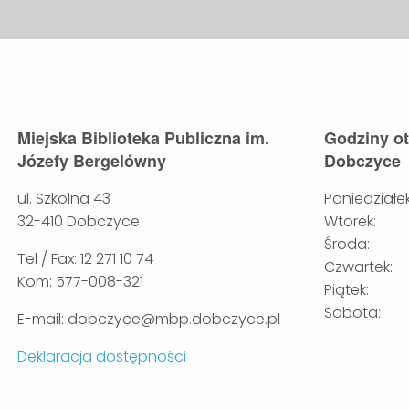
Miejska Biblioteka Publiczna im.
Godziny o
Józefy Bergelówny
Dobczyce
ul. Szkolna 43
Poniedziałek
32-410 Dobczyce
Wtorek:
Środa:
Tel / Fax: 12 271 10 74
Czwartek:
Kom: 577-008-321
Piątek:
Sobota:
E-mail: dobczyce@mbp.dobczyce.pl
Deklaracja dostępności