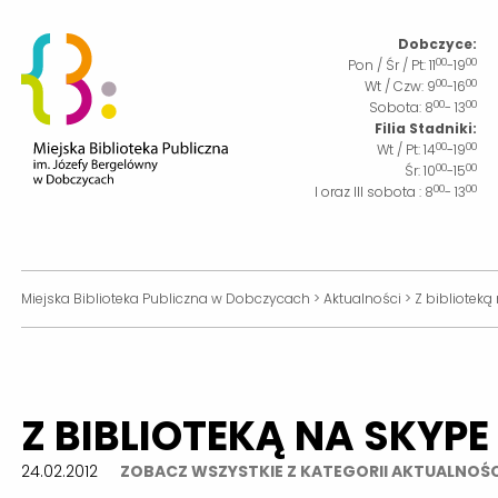
Dobczyce:
00
00
Pon / Śr / Pt:
11
-19
00
00
Wt / Czw:
9
-16
00
00
Sobota:
8
- 13
Filia Stadniki:
00
00
Wt / Pt:
14
-19
00
00
Śr:
10
-15
00
00
I oraz III sobota :
8
- 13
Miejska Biblioteka Publiczna w Dobczycach
>
Aktualności
>
Z bibliotek
Z BIBLIOTEKĄ NA SKYP
24.02.2012
ZOBACZ WSZYSTKIE Z KATEGORII AKTUALNOŚC