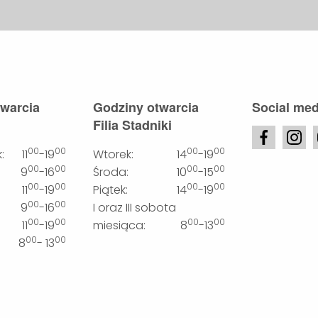
twarcia
Godziny otwarcia
Social med
Filia Stadniki
00
00
00
00
:
11
-19
Wtorek:
14
-19
00
00
00
00
9
-16
Środa:
10
-15
00
00
00
00
11
-19
Piątek:
14
-19
00
00
9
-16
I oraz III sobota
00
00
00
00
11
-19
miesiąca:
8
-13
00
00
8
- 13