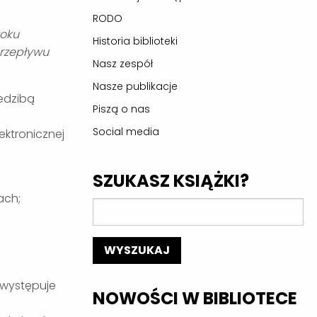
RODO
roku
Historia biblioteki
przepływu
Nasz zespół
Nasze publikacje
edzibą
Piszą o nas
Social media
ktronicznej
SZUKASZ KSIĄŻKI?
ach;
 występuje
NOWOŚCI W BIBLIOTECE