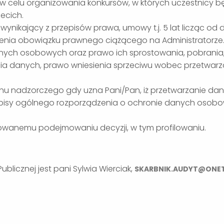
celu organizowania konkursów, w których uczestnicy b
ecich.
ikający z przepisów prawa, umowy t.j. 5 lat licząc od 
nienia obowiązku prawnego ciążącego na Administratorze
anych osobowych oraz prawo ich sprostowania, pobrania,
ia danych, prawo wniesienia sprzeciwu wobec przetwarz
anu nadzorczego gdy uzna Pani/Pan, iż przetwarzanie da
isy ogólnego rozporządzenia o ochronie danych osobo
wanemu podejmowaniu decyzji, w tym profilowaniu.
blicznej jest pani Sylwia Wierciak,
SKARBNIK.AUDYT@ONET