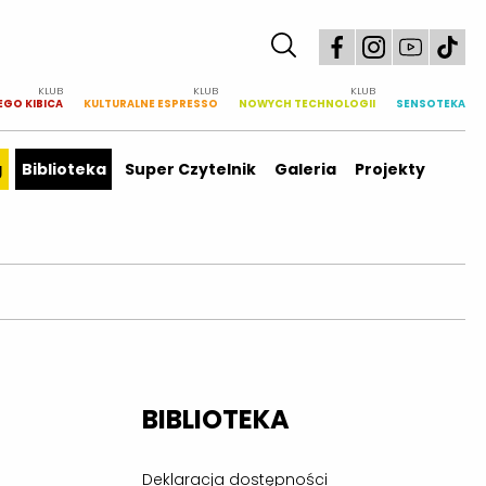
KLUB
KLUB
KLUB
EGO KIBICA
KULTURALNE ESPRESSO
NOWYCH TECHNOLOGII
SENSOTEKA
g
Biblioteka
Super Czytelnik
Galeria
Projekty
BIBLIOTEKA
Deklaracja dostępności