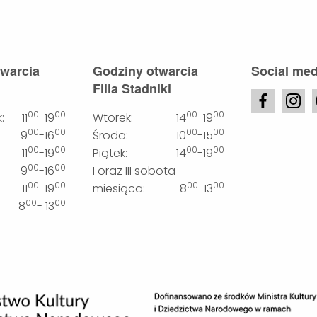
twarcia
Godziny otwarcia
Social med
Filia Stadniki
00
00
00
00
:
11
-19
Wtorek:
14
-19
00
00
00
00
9
-16
Środa:
10
-15
00
00
00
00
11
-19
Piątek:
14
-19
00
00
9
-16
I oraz III sobota
00
00
00
00
11
-19
miesiąca:
8
-13
00
00
8
- 13