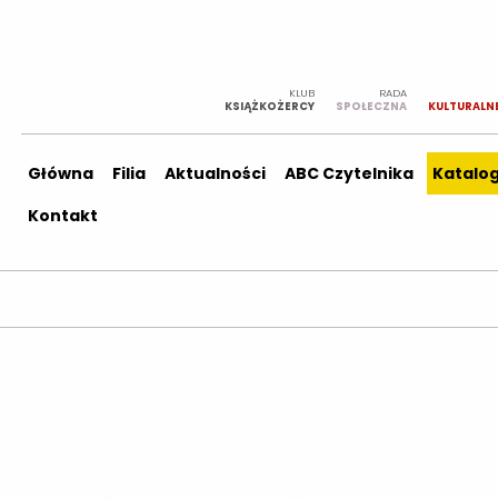
KLUB
RADA
KSIĄŻKOŻERCY
SPOŁECZNA
KULTURALN
Główna
Filia
Aktualności
ABC Czytelnika
Katalo
Kontakt