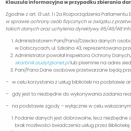
Klauzula informacyjna w przypadku zbierania d
Zgodnie z art. 13 ust. 1 i 2a Rozporządzenia Parlamentu 
w sprawie ochrony osób fizycznych w związku z prz
takich danych oraz uchylenia dyrektywy 95/46/WE
inf
Administratorem Pani/Pana/Dziecka danych osobow
w Dobczycach, ul. Szkolna 43, reprezentowana prz
Administrator powołał Inspektora Ochrony Danych
skarbnik.audyt@onet.pl
lub pisemnie na adres sied
Pani/Pana Dane osobowe przetwarzane będą przez
– w celu korzystania z usług biblioteki na podstawie art.
– gdy jest to niezbędne do wykonywania zadania real
– na podstawie zgody – wyłącznie w celu wskazanym w
Podanie danych jest dobrowolne, lecz niezbędne 
brak możliwości świadczenia usług przez Bibliotekę.