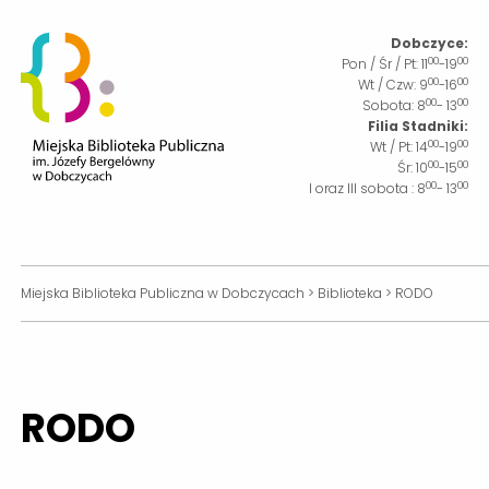
Dobczyce:
00
00
Pon / Śr / Pt:
11
-19
00
00
Wt / Czw:
9
-16
00
00
Sobota:
8
- 13
Filia Stadniki:
00
00
Wt / Pt:
14
-19
00
00
Śr:
10
-15
00
00
I oraz III sobota :
8
- 13
Miejska Biblioteka Publiczna w Dobczycach
>
Biblioteka
>
RODO
RODO