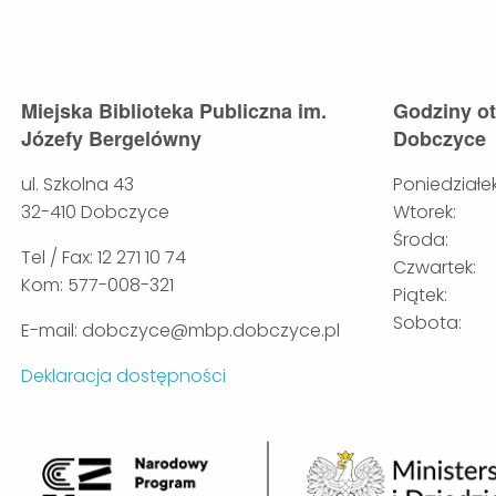
Miejska Biblioteka Publiczna im.
Godziny o
Józefy Bergelówny
Dobczyce
ul. Szkolna 43
Poniedziałek
32-410 Dobczyce
Wtorek:
Środa:
Tel / Fax: 12 271 10 74
Czwartek:
Kom: 577-008-321
Piątek:
Sobota:
E-mail: dobczyce@mbp.dobczyce.pl
Deklaracja dostępności