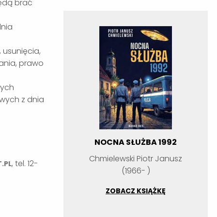
ędą brać
dnia
.
 usunięcia,
ania, prawo
nych
wych z dnia
NOCNA SŁUŻBA 1992
Chmielewski Piotr Janusz
, tel. 12-
.PL
(1966- )
ZOBACZ KSIĄŻKĘ