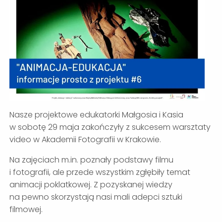
Nasze projektowe edukatorki Małgosia i Kasia
w sobotę 29 maja zakończyły z sukcesem warsztaty
video w Akademii Fotografii w Krakowie.
Na zajęciach m.in. poznały podstawy filmu
i fotografii, ale przede wszystkim zgłębiły temat
animacji poklatkowej. Z pozyskanej wiedzy
na pewno skorzystają nasi mali adepci sztuki
filmowej.