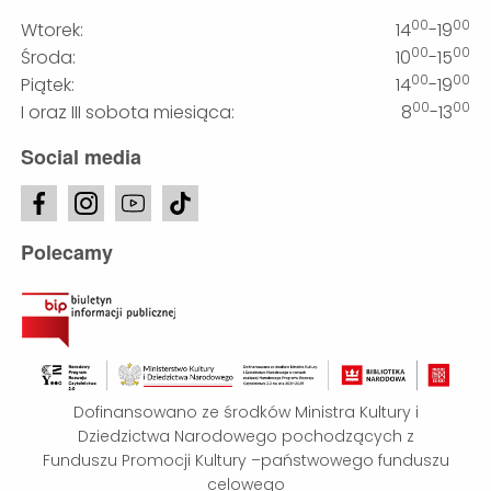
00
00
Wtorek:
14
-19
00
00
Środa:
10
-15
00
00
Piątek:
14
-19
00
00
I oraz III sobota miesiąca:
8
-13
Social media
Polecamy
Dofinansowano ze środków Ministra Kultury i
Dziedzictwa Narodowego pochodzących z
Funduszu Promocji Kultury –państwowego funduszu
celowego