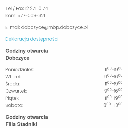
Tel / Fax: 12 271 10 74
Kom: 577-008-321
E-mail: dobczyce@mbp.dobczyce.pl
Deklaracja dostępności
Godziny otwarcia
Dobczyce
00
00
Poniedziałek:
11
-19
00
00
Wtorek:
9
-16
00
00
Środa:
11
-19
00
00
Czwartek:
9
-16
00
00
Piątek:
11
-19
00
00
Sobota:
8
- 13
Godziny otwarcia
Filia Stadniki