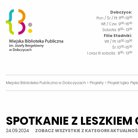
Dobczyce:
00
00
Pon / Śr / Pt:
11
-19
00
00
Wt / Czw:
9
-16
00
00
Sobota:
8
- 13
Filia Stadniki:
00
00
Wt / Pt:
14
-19
00
00
Śr:
10
-15
00
00
I oraz III sobota :
8
- 13
Miejska Biblioteka Publiczna w Dobczycach
>
Projekty
>
Projekt Łąka. Piękn
SPOTKANIE Z LESZKIEM
24.09.2024
ZOBACZ WSZYSTKIE Z KATEGORII AKTUALNOŚ