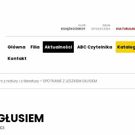
KLUB
RADA
KSIĄŻKOŻERCY
SPOŁECZNA
KULTURALN
Główna
Filia
Aktualności
ABC Czytelnika
Katalo
Kontakt
i z natury i z literatury
>
SPOTKANIE Z LESZKIEM GŁUSIEM
 GŁUSIEM
CI