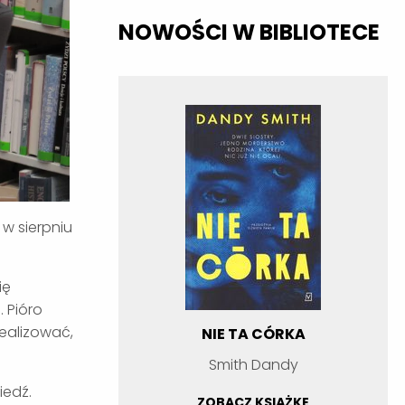
NOWOŚCI W BIBLIOTECE
 w sierpniu
ię
 Pióro
realizować,
NIE TA CÓRKA
Smith Dandy
iedź.
ZOBACZ KSIĄŻKĘ