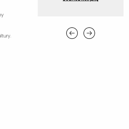
my
tury.