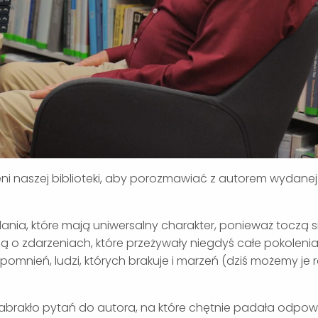
zeni naszej biblioteki, aby porozmawiać z autorem wydanej
ania, które mają uniwersalny charakter, ponieważ toczą s
ą o zdarzeniach, które przeżywały niegdyś całe pokolenia.
omnień, ludzi, których brakuje i marzeń (dziś możemy je 
ie zabrakło pytań do autora, na które chętnie padała odpow