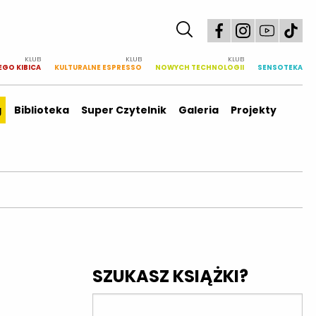
KLUB
KLUB
KLUB
EGO KIBICA
KULTURALNE ESPRESSO
NOWYCH TECHNOLOGII
SENSOTEKA
g
Biblioteka
Super Czytelnik
Galeria
Projekty
SZUKASZ KSIĄŻKI?