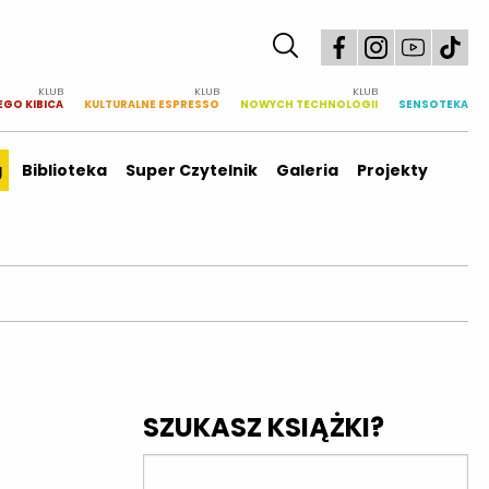
KLUB
KLUB
KLUB
EGO KIBICA
KULTURALNE ESPRESSO
NOWYCH TECHNOLOGII
SENSOTEKA
g
Biblioteka
Super Czytelnik
Galeria
Projekty
SZUKASZ KSIĄŻKI?