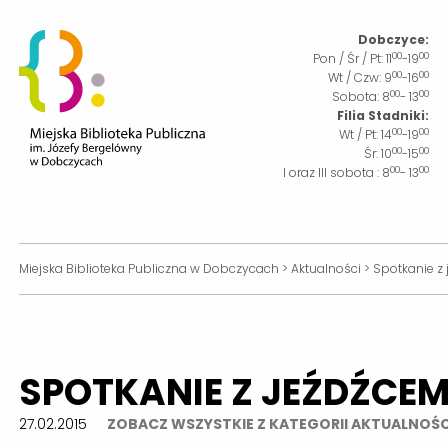
Dobczyce:
00
00
Pon / Śr / Pt:
11
-19
00
00
Wt / Czw:
9
-16
00
00
Sobota:
8
- 13
Filia Stadniki:
00
00
Wt / Pt:
14
-19
00
00
Śr:
10
-15
00
00
I oraz III sobota :
8
- 13
Miejska Biblioteka Publiczna w Dobczycach
>
Aktualności
>
Spotkanie z
SPOTKANIE Z JEŹDŹCE
27.02.2015
ZOBACZ WSZYSTKIE Z KATEGORII AKTUALNOŚC