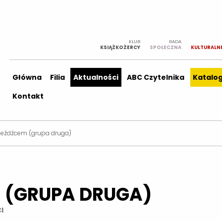
KLUB
RADA
KSIĄŻKOŻERCY
SPOŁECZNA
KULTURALN
Główna
Filia
Aktualności
ABC Czytelnika
Katalo
Kontakt
 jeźdźcem (grupa druga)
M (GRUPA DRUGA)
I