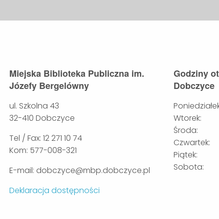
Miejska Biblioteka Publiczna im.
Godziny o
Józefy Bergelówny
Dobczyce
ul. Szkolna 43
Poniedziałek
32-410 Dobczyce
Wtorek:
Środa:
Tel / Fax: 12 271 10 74
Czwartek:
Kom: 577-008-321
Piątek:
Sobota:
E-mail: dobczyce@mbp.dobczyce.pl
Deklaracja dostępności