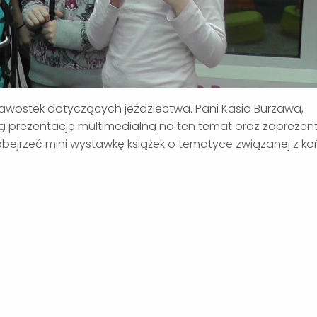
ekawostek dotyczących jeździectwa. Pani Kasia Burzawa,
ą prezentację multimedialną na ten temat oraz zapreze
ejrzeć mini wystawkę książek o tematyce związanej z ko