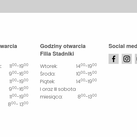
twarcia
Godziny otwarcia
Social med
Filia Stadniki
00
00
00
00
:
11
-19
Wtorek:
14
-19
00
00
00
00
9
-16
Środa:
10
-15
00
00
00
00
11
-19
Piątek:
14
-19
00
00
9
-16
I oraz III sobota
00
00
00
00
11
-19
miesiąca:
8
-13
00
00
8
- 13