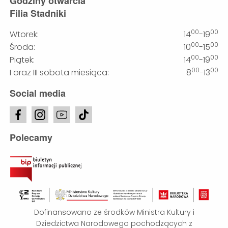
Godziny otwarcia
Filia Stadniki
00
00
Wtorek:
14
-19
00
00
Środa:
10
-15
00
00
Piątek:
14
-19
00
00
I oraz III sobota miesiąca:
8
-13
Social media
Polecamy
Dofinansowano ze środków Ministra Kultury i
Dziedzictwa Narodowego pochodzących z