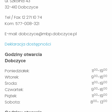
ul. Szkolna 43
32-410 Dobczyce
Tel / Fax: 12 271 10 74
Kom: 577-008-321
E-mail: dobczyce@mbp.dobczyce.pl
Deklaracja dostępności
Godziny otwarcia
Dobczyce
00
00
Poniedziałek:
11
-19
00
00
Wtorek:
9
-16
00
00
Środa:
11
-19
00
00
Czwartek:
9
-16
00
00
Piątek:
11
-19
00
00
Sobota:
8
- 13