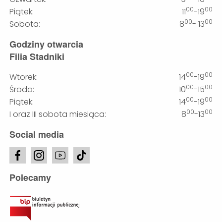
00
00
Piątek:
11
-19
00
00
Sobota:
8
- 13
Godziny otwarcia
Filia Stadniki
00
00
Wtorek:
14
-19
00
00
Środa:
10
-15
00
00
Piątek:
14
-19
00
00
I oraz III sobota miesiąca:
8
-13
Social media
Polecamy