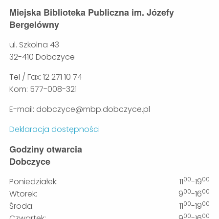
Miejska Biblioteka Publiczna im. Józefy
Bergelówny
ul. Szkolna 43
32-410 Dobczyce
Tel / Fax: 12 271 10 74
Kom: 577-008-321
E-mail: dobczyce@mbp.dobczyce.pl
Deklaracja dostępności
Godziny otwarcia
Dobczyce
00
00
Poniedziałek:
11
-19
00
00
Wtorek:
9
-16
00
00
Środa:
11
-19
00
00
Czwartek:
9
-16