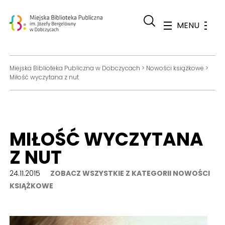
MENU
Miejska Biblioteka Publiczna w Dobczycach
>
Nowości książkowe
>
Miłość wyczytana z nut
MIŁOŚĆ WYCZYTANA
Z NUT
24.11.2015
ZOBACZ WSZYSTKIE Z KATEGORII NOWOŚCI
KSIĄŻKOWE