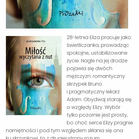
28-letnia Eliza pracuje jako
świetliczanka, prowadząc
spokojne, ustabilizowane
życie. Nagle na jej drodze
pojawia się dwóch
mężczyzn: romantyczny
skrzypek Bruno
i pragmatyczny lekarz
Adam. Obydwaj starają się
o względy Elizy. Wybór
tylko pozornie jest prosty,
bo choć serce Elizy pragnie
namiętności i pod tym względem skłania się ona
ku skrzypkowi, to z drugiej strony rozum