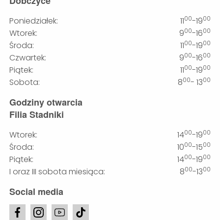
Dobczyce
00
00
Poniedziałek:
11
-19
00
00
Wtorek:
9
-16
00
00
Środa:
11
-19
00
00
Czwartek:
9
-16
00
00
Piątek:
11
-19
00
00
Sobota:
8
- 13
Godziny otwarcia
Filia Stadniki
00
00
Wtorek:
14
-19
00
00
Środa:
10
-15
00
00
Piątek:
14
-19
00
00
I oraz III sobota miesiąca:
8
-13
Social media