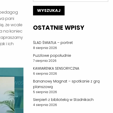
a pedagog
wa pani
ię, że wcale
OSTATNIE WPISY
 a na koniec
i zapraszamy
ŚLAD ŚWIATŁA – portret
k i ich
8 sierpnia 2026
Puzzlowe popołudnie
7 sierpnia 2026
KAWIARENKA SENSORYCZNA
6 sierpnia 2026
Bananowy Magnat – spotkanie z grą
planszową
5 sierpnia 2026
Sierpień z biblioteką w Stadnikach
4 sierpnia 2026