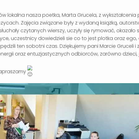
ziców lokalna nasza poetka, Marta Grucela, z wykształceni
zycach. Zajęcia związane były z wydaną książką, autorst
ci słuchały czytanych wierszy, uczyły się rymować, okazało s
ce, uczestnicy dowiedzieli sie co to jest plotka oraz ego,
 spędzili ten sobotni czas. Dziękujemy pani Marcie Gruceli 
nergii oraz entuzjastycznych odbiorców, zarówno dzieci, ja
 Zapraszamy