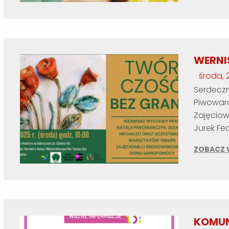
WERNI
środa, 
Serdeczn
Piwowarc
Zajęcio
Jurek Fed
ZOBACZ 
KOMU