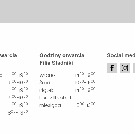
twarcia
Godziny otwarcia
Social med
Filia Stadniki
00
00
00
00
:
11
-19
Wtorek:
14
-19
00
00
00
00
9
-16
Środa:
10
-15
00
00
00
00
11
-19
Piątek:
14
-19
00
00
9
-16
I oraz III sobota
00
00
00
00
11
-19
miesiąca:
8
-13
00
00
8
- 13