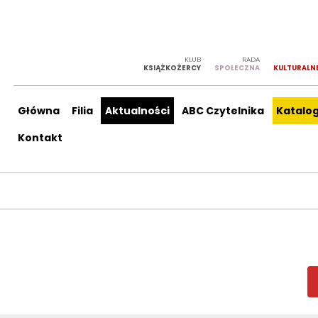
KLUB
RADA
KSIĄŻKOŻERCY
SPOŁECZNA
KULTURALN
Główna
Filia
Aktualności
ABC Czytelnika
Katalo
Kontakt