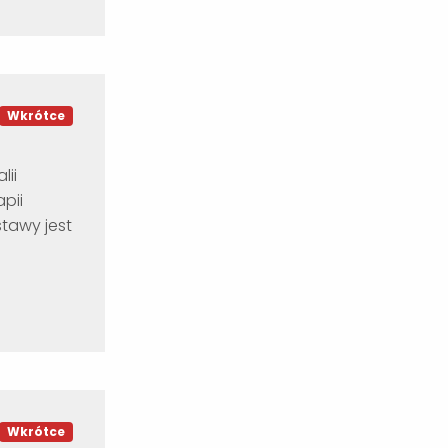
Wkrótce
lii
pii
tawy jest
Wkrótce