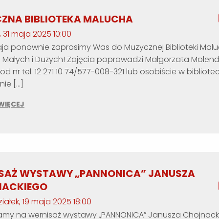
ZNA BIBLIOTEKA MALUCHA
 31 maja 2025 10:00
aja ponownie zaprosimy Was do Muzycznej Biblioteki Mal
 Małych i Dużych! Zajęcia poprowadzi Małgorzata Molend
od nr tel. 12 271 10 74/577-008-321 lub osobiście w bibliote
ie […]
WIĘCEJ
SAŻ WYSTAWY „PANNONICA” JANUSZA
NACKIEGO
iałek, 19 maja 2025 18:00
amy na wernisaż wystawy „PANNONICA” Janusza Chojnack