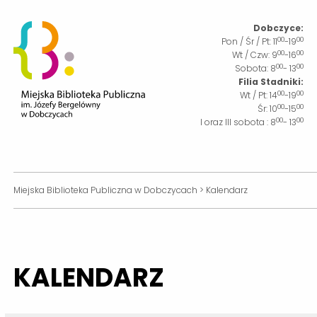
Dobczyce:
00
00
Pon / Śr / Pt:
11
-19
00
00
Wt / Czw:
9
-16
00
00
Sobota:
8
- 13
Filia Stadniki:
00
00
Wt / Pt:
14
-19
00
00
Śr:
10
-15
00
00
I oraz III sobota :
8
- 13
Miejska Biblioteka Publiczna w Dobczycach
>
Kalendarz
KALENDARZ