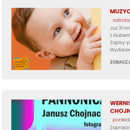
MUZYC
sobota,
Już 31 m
z Klubem
Zapisy: p
Wydarzen
ZOBACZ 
WERNI
CHOJ
poniedz
Zaprasz