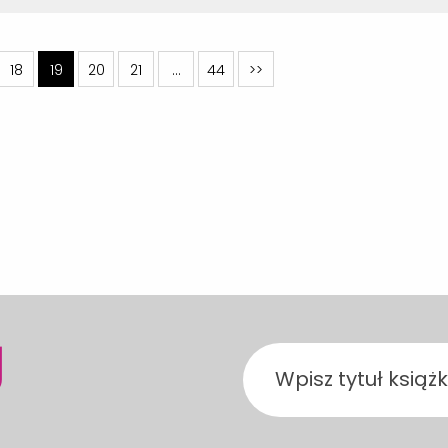
18
19
20
21
…
44
>>
J