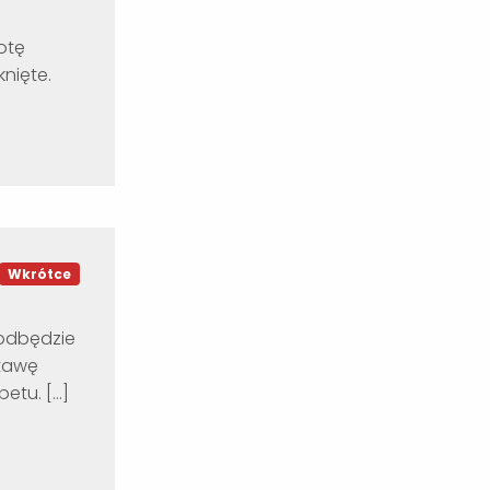
botę
nięte.
Wkrótce
 odbędzie
stawę
betu. […]