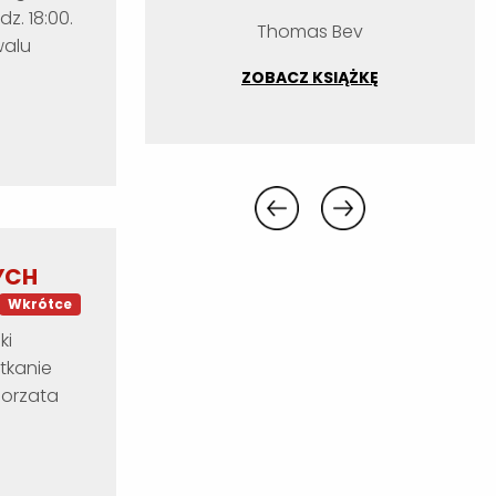
z. 18:00.
Thomas Bev
walu
ZOBACZ KSIĄŻKĘ
YCH
Wkrótce
ki
tkanie
gorzata