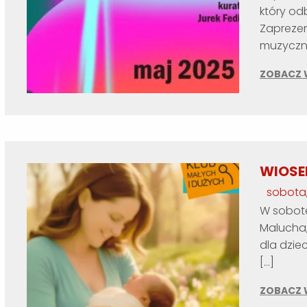
który od
Zaprezen
muzyczne
ZOBACZ 
WIOSE
sobota,
W sobotę
Malucha,
dla dzie
[…]
ZOBACZ 