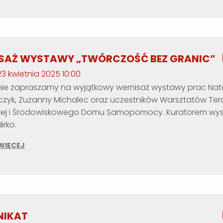
SAŻ WYSTAWY „TWÓRCZOŚĆ BEZ GRANIC”
23 kwietnia 2025 10:00
ie zapraszamy na wyjątkowy wernisaż wystawy prac Nata
zyk, Zuzanny Michalec oraz uczestników Warsztatów Tera
wej i Środowiskowego Domu Samopomocy. Kuratorem wys
irko.
WIĘCEJ
NIKAT