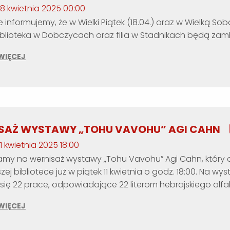
 18 kwietnia 2025 00:00
 informujemy, że w Wielki Piątek (18.04.) oraz w Wielką So
biblioteka w Dobczycach oraz filia w Stadnikach będą zamk
WIĘCEJ
SAŻ WYSTAWY „TOHU VAVOHU” AGI CAHN
11 kwietnia 2025 18:00
my na wernisaż wystawy „Tohu Vavohu” Agi Cahn, który
zej bibliotece już w piątek 11 kwietnia o godz. 18:00. Na wy
 się 22 prace, odpowiadające 22 literom hebrajskiego alfa
WIĘCEJ