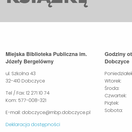
Miejska Biblioteka Publiczna im.
Godziny o
Józefy Bergelówny
Dobczyce
ul. Szkolna 43
Poniedziałek
32-410 Dobczyce
Wtorek:
Środa:
Tel / Fax: 12 271 10 74
Czwartek:
Kom: 577-008-321
Piątek:
Sobota:
E-mail: dobczyce@mbp.dobczyce.pl
Deklaracja dostępności