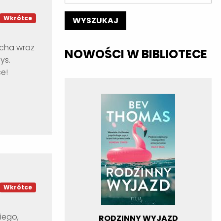
Wkrótce
ucha wraz
NOWOŚCI W BIBLIOTECE
ys.
ce!
Wkrótce
iego,
RODZINNY WYJAZD