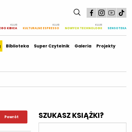
KLUB
KLUB
KLUB
EGO KIBICA
KULTURALNE ESPRESSO
NOWYCH TECHNOLOGII
SENSOTEKA
g
Biblioteka
Super Czytelnik
Galeria
Projekty
SZUKASZ KSIĄŻKI?
Powrót