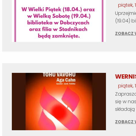
piątek,
Uprzejmie
(19.04) 
ZOBACZ 
WERNI
piątek, 
Zaprasza
się w nas
składają
ZOBACZ 