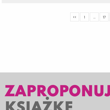
<<
1
…
17
ZAPROPONU
KSIĄŻKĘ