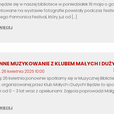
będzie się w naszej bibliotece w poniedziałek 19 maja o god
towane na wystawie fotografie powstały podczas festi
go Pannonica Festival, który już od […]
WIĘCEJ
NNE MUZYKOWANIE Z KLUBEM MAŁYCH I DUŻ
 26 kwietnia 2025 10:00
 26 kwietnia ponownie spotkamy się w Muzycznej Bibliote
 organizowanej przez Klub Małych i Dużych! Będzie to spo
ci od 0 – 3 lat wraz z opiekunami. Zajęcia poprowadzi Mał
WIĘCEJ