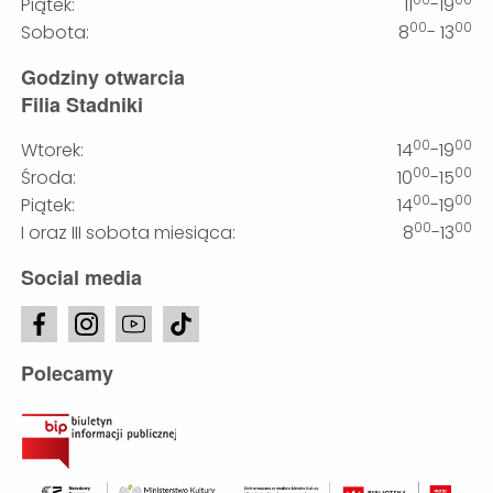
Piątek:
11
-19
00
00
Sobota:
8
- 13
Godziny otwarcia
Filia Stadniki
00
00
Wtorek:
14
-19
00
00
Środa:
10
-15
00
00
Piątek:
14
-19
00
00
I oraz III sobota miesiąca:
8
-13
Social media
Polecamy