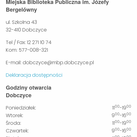
Miejska Biblioteka Publiczna im. Józefy
Bergelówny
ul. Szkolna 43
32-410 Dobczyce
Tel / Fax: 12 271 10 74
Kom: 577-008-321
E-mail: dobczyce@mbp.dobczyce.pl
Deklaracja dostępności
Godziny otwarcia
Dobczyce
00
00
Poniedziałek:
11
-19
00
00
Wtorek:
9
-16
00
00
Środa:
11
-19
00
00
Czwartek:
9
-16
00
00