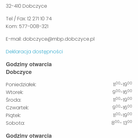
32-410 Dobczyce
Tel / Fax: 12 271 10 74
Kom: 577-008-321
E-mail: dobczyce@mbp.dobczyce.pl
Deklaracja dostępności
Godziny otwarcia
Dobczyce
00
00
Poniedziałek:
11
-19
00
00
Wtorek:
9
-16
00
00
Środa:
11
-19
00
00
Czwartek:
9
-16
00
00
Piątek:
11
-19
00
00
Sobota:
8
- 13
Godziny otwarcia