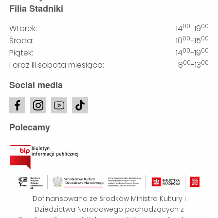
Filia Stadniki
00
00
Wtorek:
14
-19
00
00
Środa:
10
-15
00
00
Piątek:
14
-19
00
00
I oraz III sobota miesiąca:
8
-13
Social media
Polecamy
Dofinansowano ze środków Ministra Kultury i
Dziedzictwa Narodowego pochodzących z